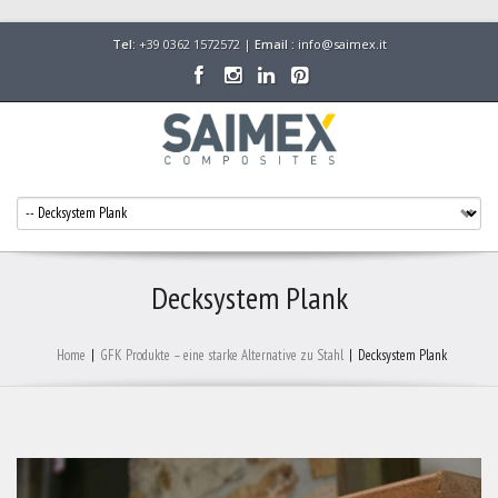
Tel:
+39 0362 1572572 |
Email :
info@saimex.it
Decksystem Plank
Home
|
GFK Produkte – eine starke Alternative zu Stahl
|
Decksystem Plank