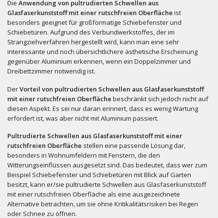
Die
Anwendung von
pultrudierten Schwellen aus
Glasfaserkunststoff mit einer rutschfreien Oberfläche
ist
besonders geeignet für großformatige Schiebefenster und
Schiebetüren. Aufgrund des Verbundwerkstoffes, der im
Strangziehverfahren hergestellt wird, kann man eine sehr
interessante und noch übersichtlichere ästhetische Erscheinung
gegenüber Aluminium erkennen, wenn ein Doppelzimmer und
Dreibettzimmer notwendig ist.
Der
Vorteil von
pultrudierten Schwellen aus Glasfaserkunststoff
mit einer rutschfreien Oberfläche
beschränkt sich jedoch nicht auf
diesen Aspekt. Es sei nur daran erinnert, dass es wenig Wartung
erfordert ist, was aber nicht mit Aluminium passiert.
Pultrudierte Schwellen aus Glasfaserkunststoff mit einer
rutschfreien Oberfläche
stellen eine passende Lösung dar,
besonders in Wohnumfeldern mit Fenstern, die den
Witterungseinflüssen ausgesetzt sind. Das bedeutet, dass wer zum
Beispiel Schiebefenster und Schiebetüren mit Blick auf Garten
besitzt, kann er/sie pultrudierte Schwellen aus Glasfaserkunststoff
mit einer rutschfreien Oberfläche als eine ausgezeichnete
Alternative betrachten, um sie ohne Kritikalitätsrisiken bei Regen
oder Schnee zu öffnen.